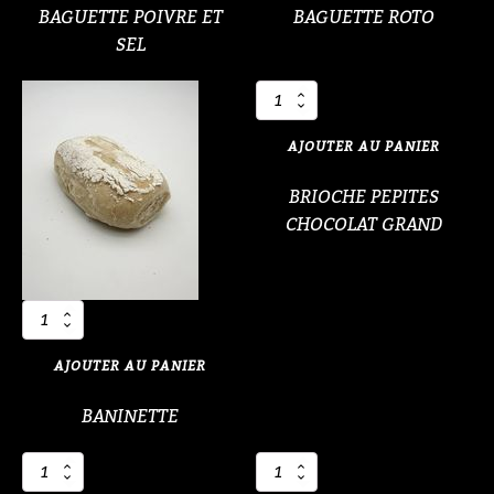
ET
BAGUETTE POIVRE ET
BAGUETTE ROTO
SEL
SEL
quantité
de
BRIOCHE
AJOUTER AU PANIER
PEPITES
CHOCOLAT
BRIOCHE PEPITES
GRAND
CHOCOLAT GRAND
quantité
de
BANINETTE
AJOUTER AU PANIER
BANINETTE
quantité
quantité
de
de