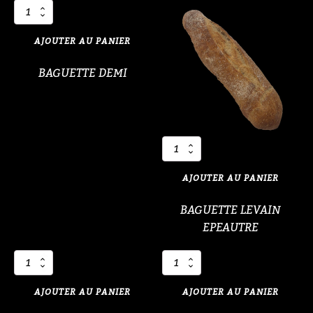
quantité
de
BAGUETTE
AJOUTER AU PANIER
DEMI
BAGUETTE DEMI
quantité
de
BAGUETTE
AJOUTER AU PANIER
LEVAIN
EPEAUTRE
BAGUETTE LEVAIN
EPEAUTRE
quantité
quantité
de
de
BAGUETTE
BAGUETTE
AJOUTER AU PANIER
AJOUTER AU PANIER
POIVRE
ROTO