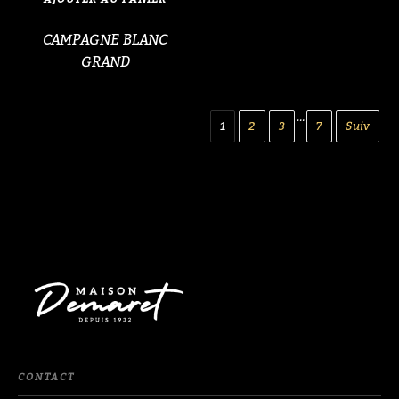
BLANC
GRAND
CAMPAGNE BLANC
GRAND
…
1
2
3
7
Suiv
CONTACT