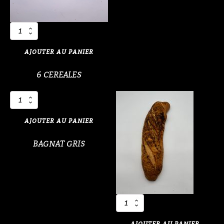
quantité
de
6
AJOUTER AU PANIER
CEREALES
6 CEREALES
quantité
de
BAGNAT
AJOUTER AU PANIER
GRIS
BAGNAT GRIS
quantité
de
BAGUETTE
AJOUTER AU PANIER