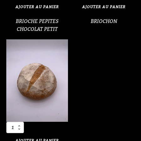
BRIOCHE
BRIOCHON
AJOUTER AU PANIER
AJOUTER AU PANIER
PEPITES
CHOCOLAT
BRIOCHE PEPITES
BRIOCHON
PETIT
CHOCOLAT PETIT
quantité
de
CAMPAGNE
AJOUTER AU PANIER