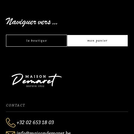
Naviguer vers ...
la boutique
mon panier
CONTACT
+32 02 653 18 03
info@maisondemaret.be