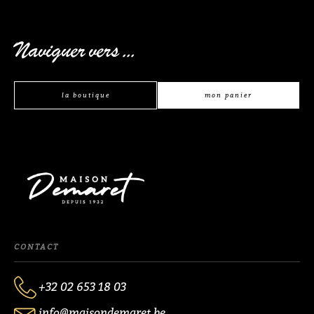
Naviguer vers ...
la boutique
mon panier
CONTACT
+32 02 653 18 03
info@maisondemaret.be