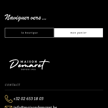
Naviguer vers ...
la boutique
mon panier
CONTACT
+32 02 653 18 03
info@maisondemaret.be