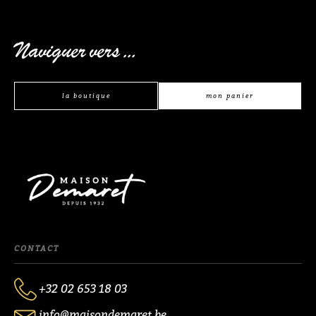
Naviguer vers ...
la boutique
mon panier
CONTACT
+32 02 653 18 03
info@maisondemaret.be