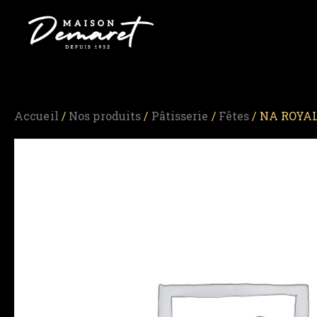
Accueil
/
Nos produits
/
Pâtisserie
/
Fêtes
/ NA ROYAL