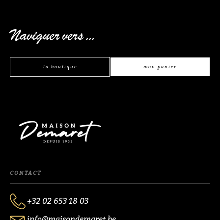
Naviguer vers ...
la boutique
mon panier
CONTACT
+32 02 653 18 03
info@maisondemaret.be