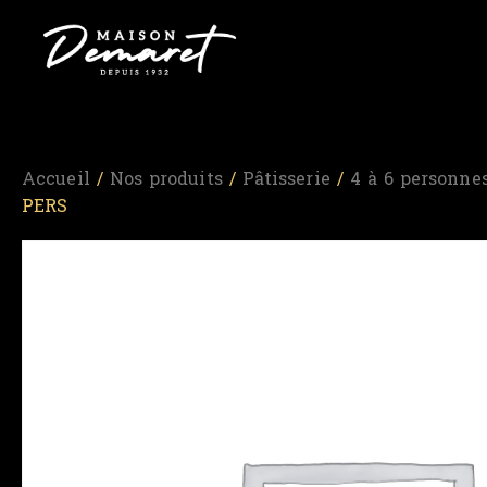
Accueil
/
Nos produits
/
Pâtisserie
/
4 à 6 personne
PERS