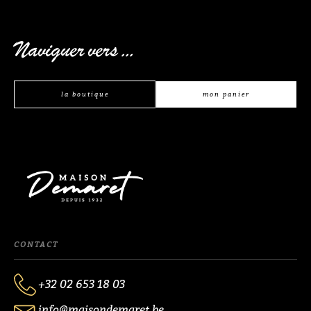
Naviguer vers ...
la boutique
mon panier
CONTACT
+32 02 653 18 03
info@maisondemaret.be