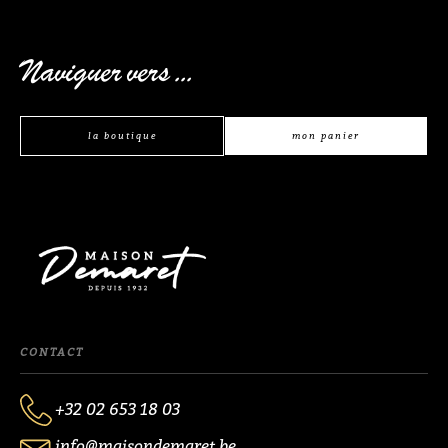
Naviguer vers ...
la boutique
mon panier
CONTACT
+32 02 653 18 03
info@maisondemaret.be