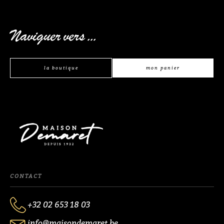
Naviguer vers ...
la boutique
mon panier
CONTACT
+32 02 653 18 03
info@maisondemaret.be