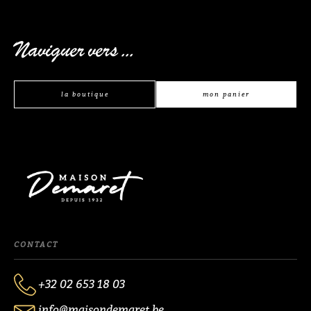
Naviguer vers ...
la boutique
mon panier
CONTACT
+32 02 653 18 03
info@maisondemaret.be