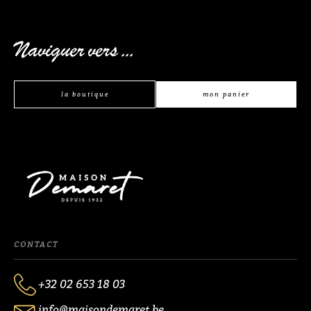
Naviguer vers ...
la boutique
mon panier
CONTACT
+32 02 653 18 03
info@maisondemaret.be