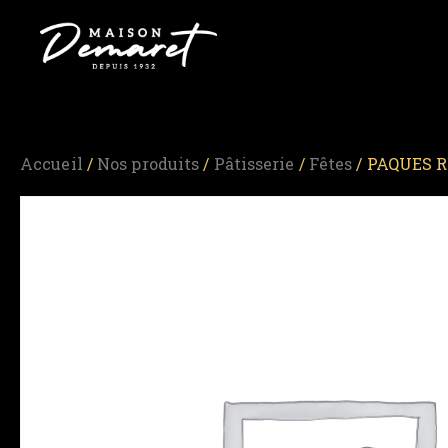
Accueil
/
Nos produits
/
Pâtisserie
/
Fêtes
/ PAQUES R