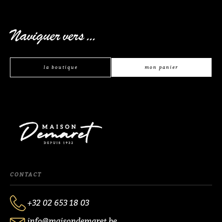
Naviguer vers ...
la boutique
mon panier
CONTACT
+32 02 653 18 03
info@maisondemaret.be