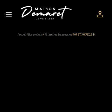
Accueil
/
Nos produits
/
Pâtisserie
/
Sur mesure
/ FORET NOIRE 22 P