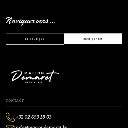
Naviguer vers ...
la boutique
mon panier
CONTACT
+32 02 653 18 03
info@maisondemaret.be