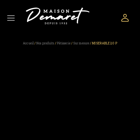
Accueil
/
Nos produits
/
Pâtisserie
/
Sur mesure
/ MISERABLE 20 P