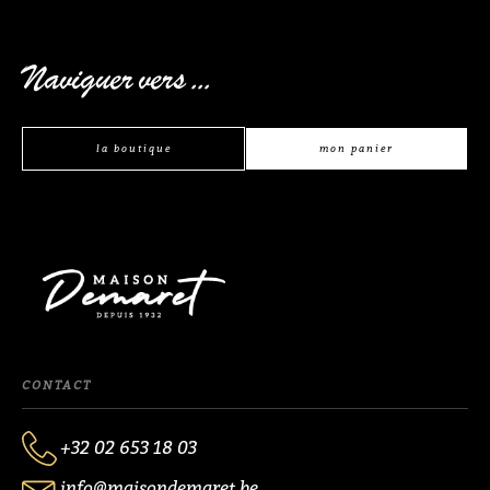
Naviguer vers ...
la boutique
mon panier
CONTACT
+32 02 653 18 03
info@maisondemaret.be