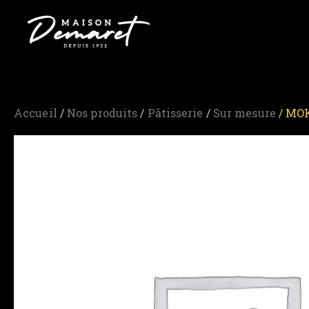
Accueil
/
Nos produits
/
Pâtisserie
/
Sur mesure
/ MOK