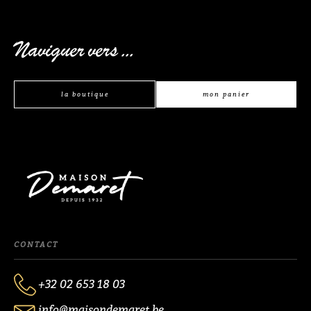
Naviguer vers ...
la boutique
mon panier
CONTACT
+32 02 653 18 03
info@maisondemaret.be