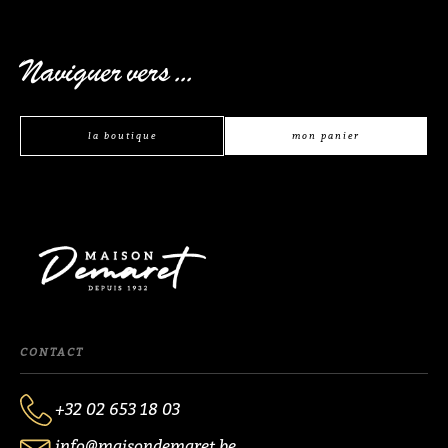
Naviguer vers ...
la boutique
mon panier
CONTACT
+32 02 653 18 03
info@maisondemaret.be