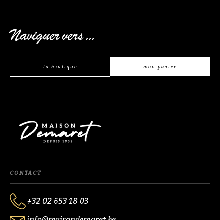
Naviguer vers ...
la boutique
mon panier
CONTACT
+32 02 653 18 03
info@maisondemaret.be