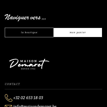
Naviguer vers ...
la boutique
mon panier
CONTACT
+32 02 653 18 03
info@maisondemaret.be