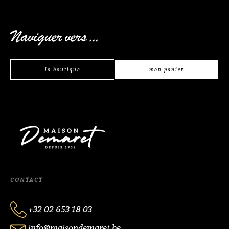
Naviguer vers ...
la boutique
mon panier
CONTACT
+32 02 653 18 03
info@maisondemaret.be