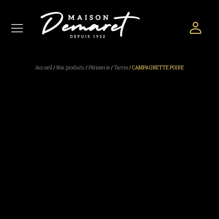
Accueil
/
Nos produits
/
Pâtisserie
/
Tartes
/ CAMPAGNETTE POIRE