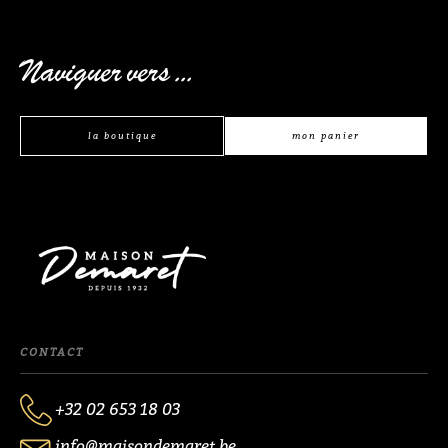
Naviguer vers ...
la boutique
mon panier
CONTACT
+32 02 653 18 03
info@maisondemaret.be