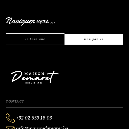
Naviguer vers ...
la boutique
mon panier
CONTACT
+32 02 653 18 03
info@maisondemaret.be