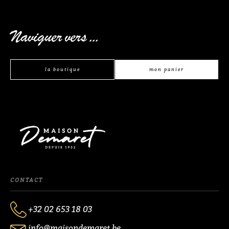
Naviguer vers ...
la boutique
mon panier
CONTACT
+32 02 653 18 03
info@maisondemaret.be