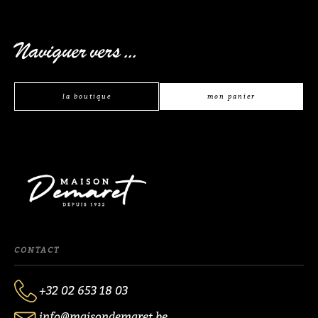
Naviguer vers ...
la boutique
mon panier
CONTACT
+32 02 653 18 03
info@maisondemaret.be