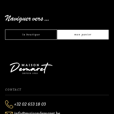
Naviguer vers ...
la boutique
mon panier
CONTACT
+32 02 653 18 03
info@maisondemaret.be