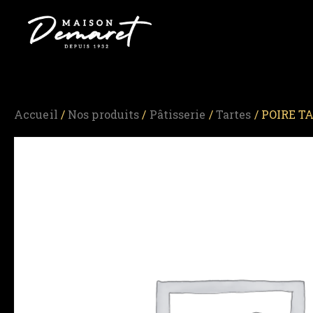
Accueil
/
Nos produits
/
Pâtisserie
/
Tartes
/ POIRE T