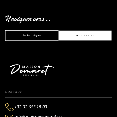
Naviguer vers ...
la boutique
mon panier
CONTACT
+32 02 653 18 03
info@maisondemaret.be