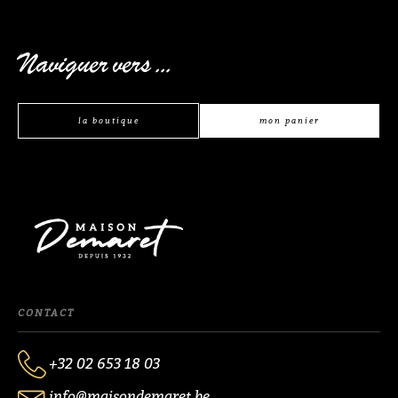
Naviguer vers ...
la boutique
mon panier
CONTACT
+32 02 653 18 03
info@maisondemaret.be