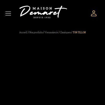
Accueil
/
Nos produits
/
Viennoiserie
/
Classiques
/ TORTILLON