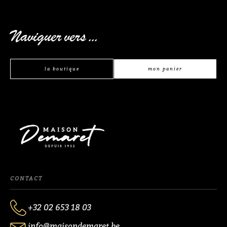
Naviguer vers ...
la boutique
mon panier
CONTACT
+32 02 653 18 03
info@maisondemaret.be