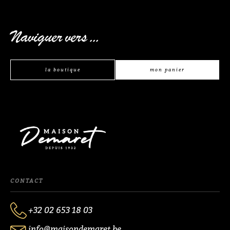
Naviguer vers ...
la boutique
mon panier
CONTACT
+32 02 653 18 03
info@maisondemaret.be