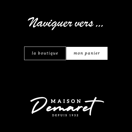
Naviguer vers ...
la boutique
mon panier